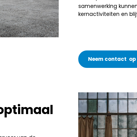
samenwerking kunnen 
kernactiviteiten en bl
Neem contact op
optimaal