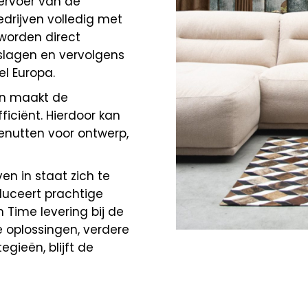
ervoer van de
drijven volledig met
worden direct
slagen en vervolgens
el Europa.
en maakt de
ficiënt. Hierdoor kan
enutten voor ontwerp,
en in staat zich te
duceert prachtige
 Time levering bij de
e oplossingen, verdere
egieën, blijft de