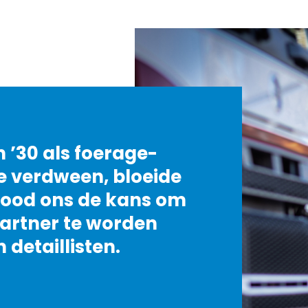
n ’30 als foerage-
ie verdween, bloeide
 bood ons de kans om
artner te worden
detaillisten.