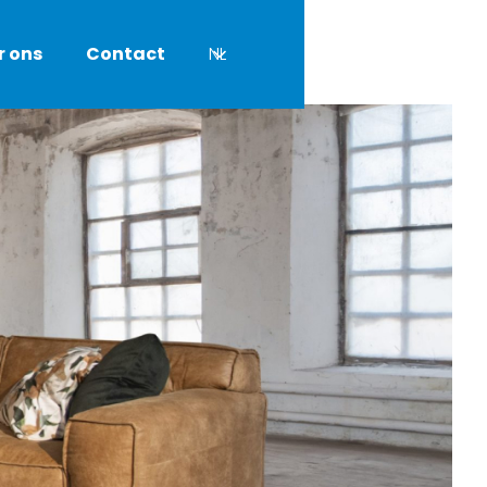
r ons
Contact
NL