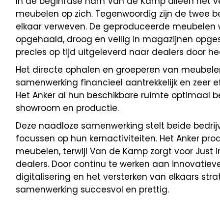
In de beginfase nam Van de Kamp alleen het v
meubelen op zich. Tegenwoordig zijn de twee be
elkaar verweven. De geproduceerde meubelen 
opgehaald, droog en veilig in magazijnen opge
precies op tijd uitgeleverd naar dealers door he
Het directe ophalen en groeperen van meubel
samenwerking financieel aantrekkelijk en zeer ef
Het Anker al hun beschikbare ruimte optimaal b
showroom en productie.
Deze naadloze samenwerking stelt beide bedrijv
focussen op hun kernactiviteiten. Het Anker pro
meubelen, terwijl Van de Kamp zorgt voor Just in
dealers. Door continu te werken aan innovatiev
digitalisering en het versterken van elkaars strat
samenwerking succesvol en prettig.