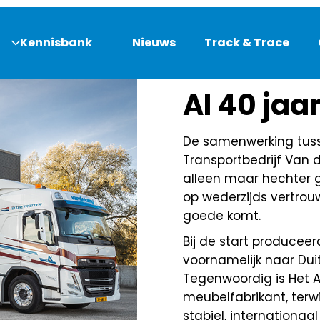
Kennisbank
Nieuws
Track & Trace
DE AANLEIDING
Al 40 ja
De samenwerking tuss
Transportbedrijf Van 
alleen maar hechter g
op wederzijds vertrouw
goede komt.
Bij de start producee
voornamelijk naar Du
Tegenwoordig is Het A
meubelfabrikant, terw
stabiel, internationaa