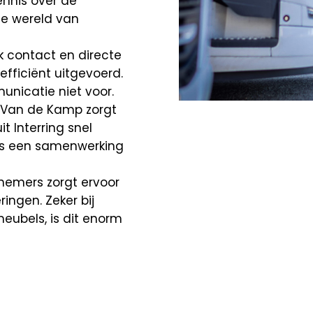
nnis over de
 de wereld van
jk contact en directe
fficiënt uitgevoerd.
nicatie niet voor.
 Van de Kamp zorgt
 Interring snel
ls een samenwerking
nemers zorgt ervoor
ingen. Zeker bij
eubels, is dit enorm