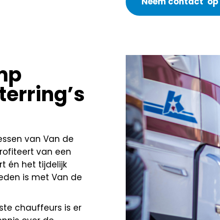
Neem contact op
mp
terring’s
essen van Van de
rofiteert van een
 én het tijdelijk
reden is met Van de
te chauffeurs is er