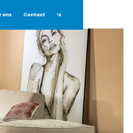
r ons
Contact
NL