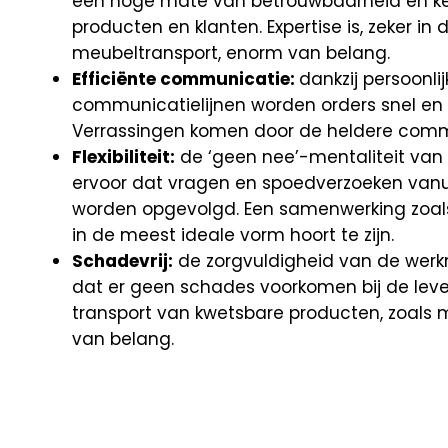
een hoge mate van betrouwbaarheid en ke
producten en klanten. Expertise is, zeker in
meubeltransport, enorm van belang.
Efficiënte communicatie:
dankzij persoonli
communicatielijnen worden orders snel en e
Verrassingen komen door de heldere commu
Flexibiliteit:
de ‘geen nee’-mentaliteit van
ervoor dat vragen en spoedverzoeken vanuit
worden opgevolgd. Een samenwerking zoa
in de meest ideale vorm hoort te zijn.
Schadevrij:
de zorgvuldigheid van de werk
dat er geen schades voorkomen bij de lever
transport van kwetsbare producten, zoals m
van belang.