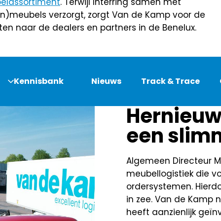
belassortiment
. Terwijl Interring samen met
uin)meubels verzorgt, zorgt Van de Kamp voor de
en naar de dealers en partners in de Benelux.
Kennisbank
Nieuws
Track & Trace
Hernieuw
een slim
Algemeen Directeur M
meubellogistiek die v
ordersystemen. Hierdoo
in zee. Van de Kamp 
heeft aanzienlijk geï