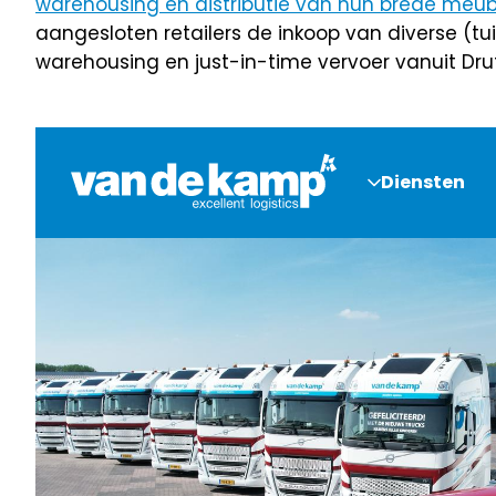
warehousing en distributie van hun brede meu
aangesloten retailers de inkoop van diverse (t
warehousing en just-in-time vervoer vanuit Drut
Diensten