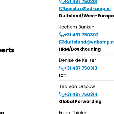
+31 487 750301
benelux@vdkamp.nl
Duitsland/West-Europa
Jochem Banken
+31 487 750302
duitsland@vdkamp.n
erts
HRM/Boekhouding
Denise de Keijzer
+31 487 750313
ICT
Ted van Orsouw
+31 487 750314
Global Forwarding
mp
Frank Thielen