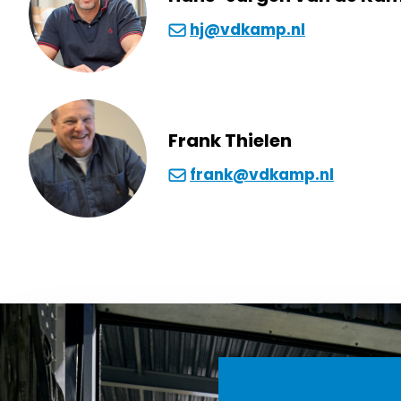
hj@vdkamp.nl
Frank Thielen
frank@vdkamp.nl