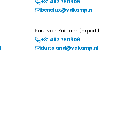
+31 487 750305
benelux@vdkamp.nl
Paul van Zuidam (export)
+31 487 750306
l
duitsland@vdkamp.nl