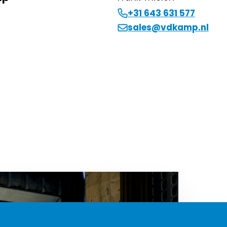
+31 643 631 577
sales@vdkamp.nl