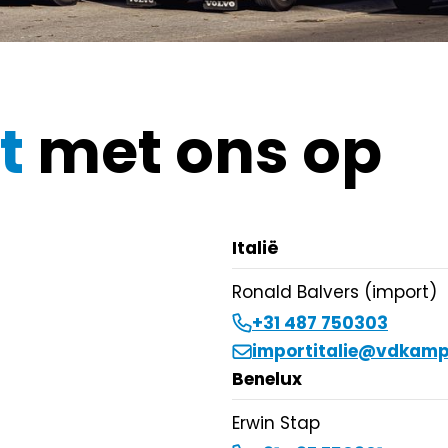
t
met ons op
Italië
Ronald Balvers (import)
+31 487 750303
importitalie@vdkamp
Benelux
Erwin Stap