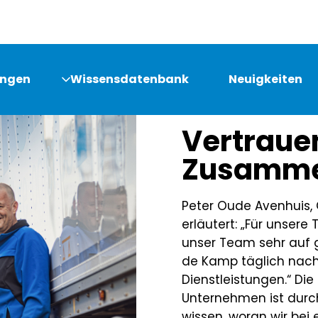
ungen
Wissensdatenbank
Neuigkeiten
UNSERE GESCHICHT
Vertraue
Zusamme
Peter Oude Avenhuis, 
erläutert: „Für unsere
unser Team sehr auf 
de Kamp täglich nach 
Dienstleistungen.“ Di
Unternehmen ist durc
wissen, woran wir bei