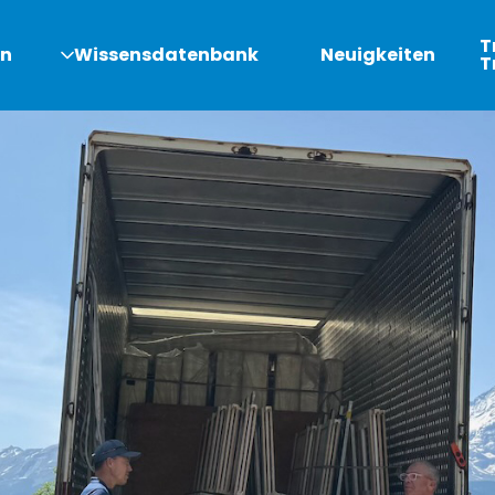
T
en
Wissensdatenbank
Neuigkeiten
T