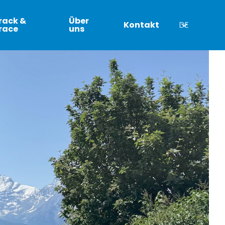
rack &
Über
Kontakt
DE
race
uns