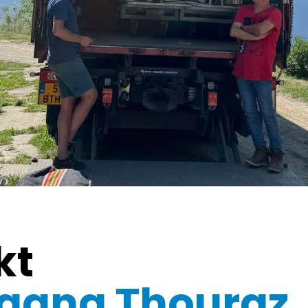
kt
tagna Thouraz