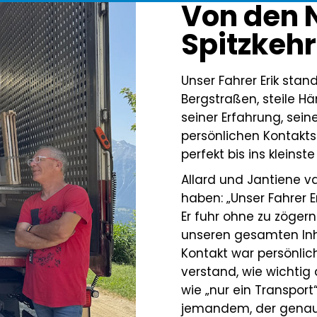
Von den 
Spitzkehr
Unser Fahrer Erik sta
Bergstraßen, steile H
seiner Erfahrung, sei
persönlichen Kontakts 
perfekt bis ins kleinste
Allard und Jantiene va
haben: „Unser Fahrer E
Er fuhr ohne zu zöger
unseren gesamten Inha
Kontakt war persönlic
verstand, wie wichtig d
wie „nur ein Transpor
jemandem, der genauso