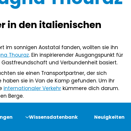
r in den italienischen
rt im sonnigen Aostatal fanden, wollten sie ihn
gna Thouraz
. Ein inspirierender Ausgangspunkt für
it, Gastfreundschaft und Verbundenheit basiert.
chten sie einen Transportpartner, der sich
e haben sie in Van de Kamp gefunden. Um ihr
le
internationaler Verkehr
kümmere dich darum.
hen Berge.
ungen
Wissensdatenbank
Neuigkeiten